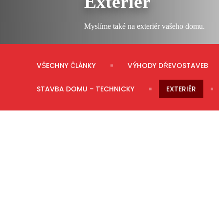
Exteriér
Myslíme také na exteriér vašeho domu.
VŠECHNY ČLÁNKY
VÝHODY DŘEVOSTAVEB
STAVBA DOMU – TECHNICKY
EXTERIÉR