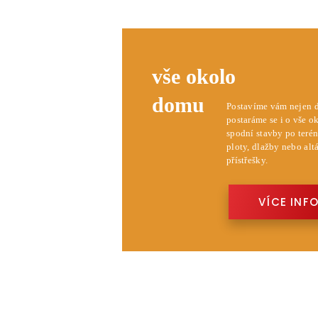
vše okolo
domu
Postavíme vám nejen d
postaráme se i o vše o
spodní stavby po terén
ploty, dlažby nebo alt
přístřešky.
VÍCE INF