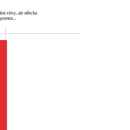
i vlivy, ale střecha
apomen...