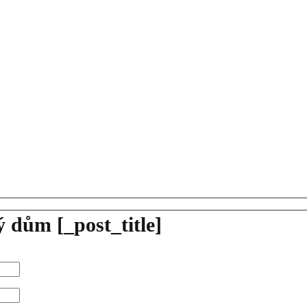
ný dům
[_post_title]