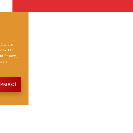
ům, ale
kolo. Od
ní úpravy,
ány a
ORMACÍ