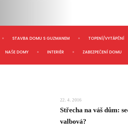
STAVBA DOMU S GUZMANEM
TOPENÍ/VYTÁPĚNÍ
NAŠE DOMY
INTERIÉR
ZABEZPEČENÍ DOMU
22. 4. 2016
Střecha na váš dům: se
valbová?