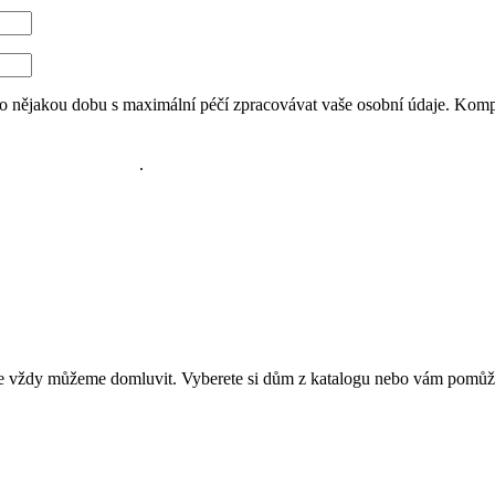
 nějakou dobu s maximální péčí zpracovávat vaše osobní údaje. Komp
i
za těchto podmínek
.
se vždy můžeme domluvit. Vyberete si dům z katalogu nebo vám pomůž