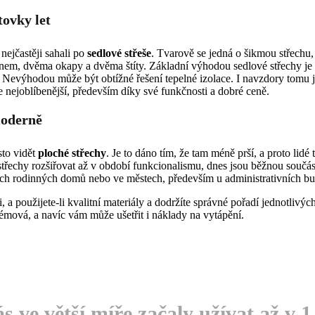
tovky let
 nejčastěji sahali po
sedlové střeše
. Tvarově se jedná o šikmou střechu,
nem, dvěma okapy a dvěma štíty. Základní výhodou sedlové střechy je 
ě. Nevýhodou může být obtížné řešení tepelné izolace. I navzdory tomu 
le nejoblíbenější, především díky své funkčnosti a dobré ceně.
moderně
sto vidět
ploché střechy
. Je to dáno tím, že tam méně prší, a proto lidé 
střechy rozšiřovat až v období funkcionalismu, dnes jsou běžnou součás
ch rodinných domů nebo ve městech, především u administrativních b
a použijete-li kvalitní materiály a dodržíte správné pořadí jednotlivých
émová, a navíc vám může ušetřit i náklady na vytápění.
s ve větší míře začaly užívat až v 1