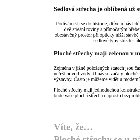
Sedlová střecha je oblíbená už s
Podíváme-li se do historie, dříve u nás lidé
dvě střešní roviny s přímočarým hřebe
obestavěný prostor při opticky nižší stavb
sedlové typy střech stá
Ploché střechy mají zelenou v 
Zejména v jižně položených státech jsou ča
neřeší odvod vody. U nás se začaly ploché 
výstavby. Často je můžeme vidět u moderní
Ploché střechy mají jednoduchou konstrukci, 
bude vaše plochá střecha naprosto bezprobl
Víte, že…
Ploché střechy se u ná