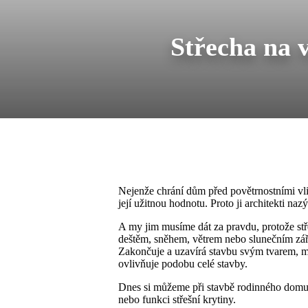
Střecha na 
Nejenže chrání dům před povětrnostními vli
její užitnou hodnotu. Proto ji architekti na
A my jim musíme dát za pravdu, protože s
deštěm, sněhem, větrem nebo slunečním zář
Zakončuje a uzavírá stavbu svým tvarem, m
ovlivňuje podobu celé stavby.
Dnes si můžeme při stavbě rodinného domu v
nebo funkci střešní krytiny.