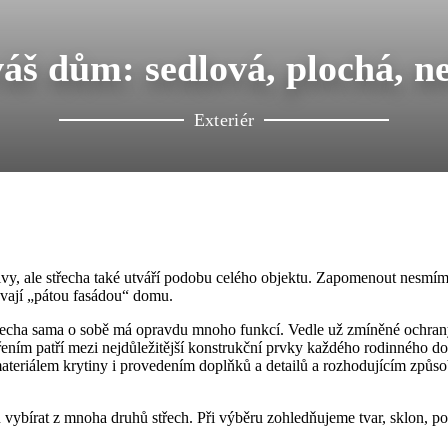
váš dům: sedlová, plochá, n
Exteriér
vy, ale střecha také utváří podobu celého objektu. Zapomenout nesmím
zývají „pátou fasádou“ domu.
třecha sama o sobě má opravdu mnoho funkcí. Vedle už zmíněné ochran
ením patří mezi nejdůležitější konstrukční prvky každého rodinného d
ateriálem krytiny i provedením doplňků a detailů a rozhodujícím způs
ybírat z mnoha druhů střech. Při výběru zohledňujeme tvar, sklon, po