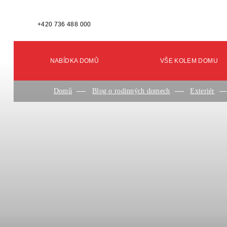
+420 736 488 000
NABÍDKA DOMŮ
VŠE KOLEM DOMU
Domů
Blog o rodinných domech
Exteriér