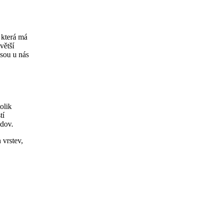
 která má
větší
jsou u nás
tolik
tí
udov.
 vrstev,
.