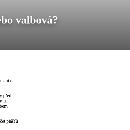
ebo valbová?
e ani na
y před
omu.
obem
čet plášťů