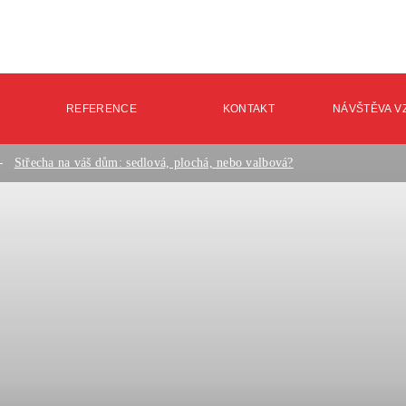
REFERENCE
KONTAKT
NÁVŠTĚVA 
Střecha na váš dům: sedlová, plochá, nebo valbová?