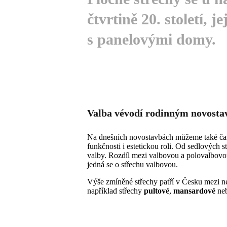
čtvrtině 20. století, j
s panelovými domy.
Valba vévodí rodinným novost
Na dnešních novostavbách můžeme také ča
funkčnosti i estetickou roli. Od sedlových st
valby. Rozdíl mezi valbovou a polovalbovou
jedná se o střechu valbovou.
Výše zmíněné střechy patří v Česku mezi nejr
například střechy
pultové
,
mansardové
ne