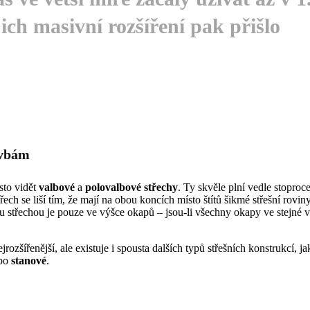
ejich masivní rozšíření pak přišlo
avbám
sto vidět
valbové
a
polovalbové střechy
. Ty skvěle plní vedle stoproc
řech se liší tím, že mají na obou koncích místo štítů šikmé střešní roviny
 střechou je pouze ve výšce okapů – jsou-li všechny okapy ve stejné v
ozšířenější, ale existuje i spousta dalších typů střešních konstrukcí, ja
bo
stanové
.