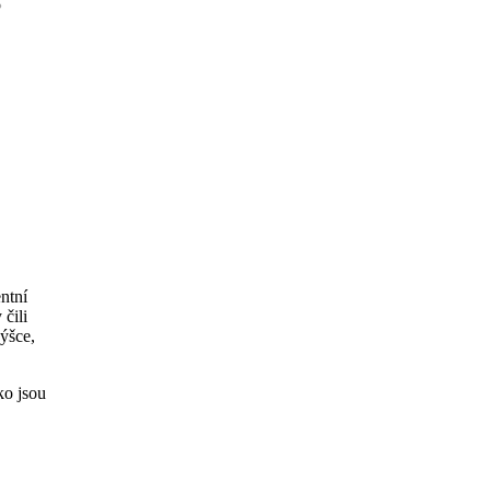
entní
 čili
ýšce,
ko jsou