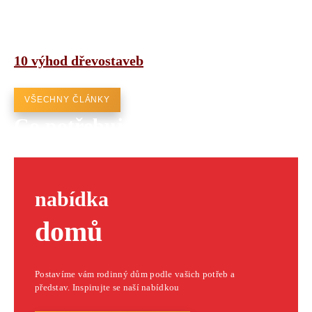
10 výhod dřevostaveb
VŠECHNY ČLÁNKY
Co potřebujete postavit?
nabídka
domů
Postavíme vám rodinný dům podle vašich potřeb a
představ. Inspirujte se naší nabídkou