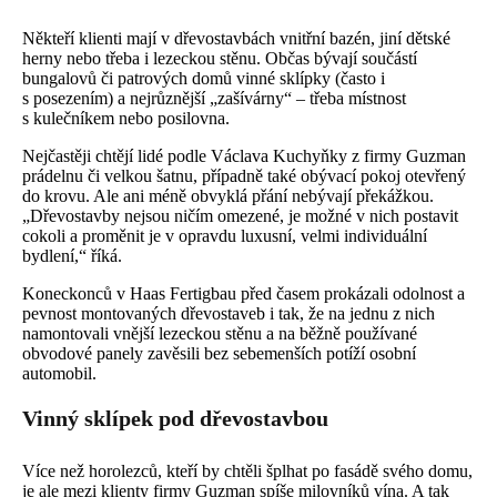
Někteří klienti mají v dřevostavbách vnitřní bazén, jiní dětské
herny nebo třeba i lezeckou stěnu. Občas bývají součástí
bungalovů či patrových domů vinné sklípky (často i
s posezením) a nejrůznější „zašívárny“ – třeba místnost
s kulečníkem nebo posilovna.
Nejčastěji chtějí lidé podle Václava Kuchyňky z firmy Guzman
prádelnu či velkou šatnu, případně také obývací pokoj otevřený
do krovu. Ale ani méně obvyklá přání nebývají překážkou.
„Dřevostavby nejsou ničím omezené, je možné v nich postavit
cokoli a proměnit je v opravdu luxusní, velmi individuální
bydlení,“ říká.
Koneckonců v Haas Fertigbau před časem prokázali odolnost a
pevnost montovaných dřevostaveb i tak, že na jednu z nich
namontovali vnější lezeckou stěnu a na běžně používané
obvodové panely zavěsili bez sebemenších potíží osobní
automobil.
Vinný sklípek pod dřevostavbou
Více než horolezců, kteří by chtěli šplhat po fasádě svého domu,
je ale mezi klienty firmy Guzman spíše milovníků vína. A tak