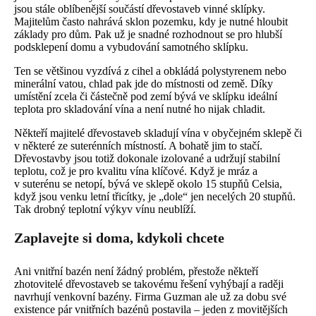
jsou stále oblíbenější součástí dřevostaveb vinné sklípky.
Majitelům často nahrává sklon pozemku, kdy je nutné hloubit
základy pro dům. Pak už je snadné rozhodnout se pro hlubší
podsklepení domu a vybudování samotného sklípku.
Ten se většinou vyzdívá z cihel a obkládá polystyrenem nebo
minerální vatou, chlad pak jde do místnosti od země. Díky
umístění zcela či částečně pod zemí bývá ve sklípku ideální
teplota pro skladování vína a není nutné ho nijak chladit.
Někteří majitelé dřevostaveb skladují vína v obyčejném sklepě či
v některé ze suterénních místností. A bohatě jim to stačí.
Dřevostavby jsou totiž dokonale izolované a udržují stabilní
teplotu, což je pro kvalitu vína klíčové. Když je mráz a
v suterénu se netopí, bývá ve sklepě okolo 15 stupňů Celsia,
když jsou venku letní třicítky, je „dole“ jen necelých 20 stupňů.
Tak drobný teplotní výkyv vínu neublíží.
Zaplavejte si doma, kdykoli chcete
Ani vnitřní bazén není žádný problém, přestože někteří
zhotovitelé dřevostaveb se takovému řešení vyhýbají a raději
navrhují venkovní bazény. Firma Guzman ale už za dobu své
existence pár vnitřních bazénů postavila – jeden z movitějších