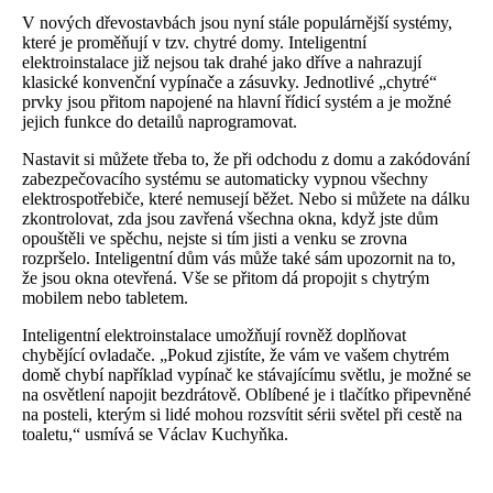
V nových dřevostavbách jsou nyní stále populárnější systémy,
které je proměňují v tzv. chytré domy. Inteligentní
elektroinstalace již nejsou tak drahé jako dříve a nahrazují
klasické konvenční vypínače a zásuvky. Jednotlivé „chytré“
prvky jsou přitom napojené na hlavní řídicí systém a je možné
jejich funkce do detailů naprogramovat.
Nastavit si můžete třeba to, že při odchodu z domu a zakódování
zabezpečovacího systému se automaticky vypnou všechny
elektrospotřebiče, které nemusejí běžet. Nebo si můžete na dálku
zkontrolovat, zda jsou zavřená všechna okna, když jste dům
opouštěli ve spěchu, nejste si tím jisti a venku se zrovna
rozpršelo. Inteligentní dům vás může také sám upozornit na to,
že jsou okna otevřená. Vše se přitom dá propojit s chytrým
mobilem nebo tabletem.
Inteligentní elektroinstalace umožňují rovněž doplňovat
chybějící ovladače. „Pokud zjistíte, že vám ve vašem chytrém
domě chybí například vypínač ke stávajícímu světlu, je možné se
na osvětlení napojit bezdrátově. Oblíbené je i tlačítko připevněné
na posteli, kterým si lidé mohou rozsvítit sérii světel při cestě na
toaletu,“ usmívá se Václav Kuchyňka.