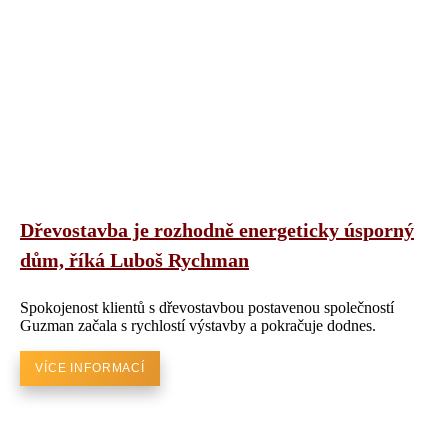
Dřevostavba je rozhodně energeticky úsporný
dům, říká Luboš Rychman
Spokojenost klientů s dřevostavbou postavenou společností
Guzman začala s rychlostí výstavby a pokračuje dodnes.
VÍCE INFORMACÍ