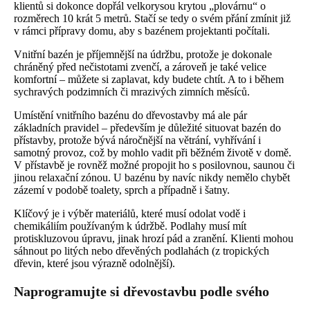
klientů si dokonce dopřál velkorysou krytou „plovárnu“ o
rozměrech 10 krát 5 metrů. Stačí se tedy o svém přání zmínit již
v rámci přípravy domu, aby s bazénem projektanti počítali.
Vnitřní bazén je příjemnější na údržbu, protože je dokonale
chráněný před nečistotami zvenčí, a zároveň je také velice
komfortní – můžete si zaplavat, kdy budete chtít. A to i během
sychravých podzimních či mrazivých zimních měsíců.
Umístění vnitřního bazénu do dřevostavby má ale pár
základních pravidel – především je důležité situovat bazén do
přístavby, protože bývá náročnější na větrání, vyhřívání i
samotný provoz, což by mohlo vadit při běžném životě v domě.
V přístavbě je rovněž možné propojit ho s posilovnou, saunou či
jinou relaxační zónou. U bazénu by navíc nikdy nemělo chybět
zázemí v podobě toalety, sprch a případně i šatny.
Klíčový je i výběr materiálů, které musí odolat vodě i
chemikáliím používaným k údržbě. Podlahy musí mít
protiskluzovou úpravu, jinak hrozí pád a zranění. Klienti mohou
sáhnout po litých nebo dřevěných podlahách (z tropických
dřevin, které jsou výrazně odolnější).
Naprogramujte si dřevostavbu podle svého