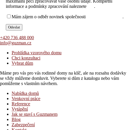
maximální péčí zpracovávat vaše osobní údaje. Kompletní
informace a podmínky zpracování naleznete
zde
.
Mám zájem o odběr novinek společnosti
za těchto podmínek
.
+420 736 488 000
info@guzman.cz
Prohlídka vzorového domu
Chci konzultaci
Vybrat dům
Máme pro vás pro vás rodinné domy na klíč, ale na rozsahu dodávky
se vždy můžeme domluvit. Vyberete si dům z katalogu nebo vám
pomůžeme s vlastním návrhem.
Nabídka domů
Venkovní práce
Reference
Vytápění
Jak se staví s Guzmanem
Blog
Zabezpečení
Kontakt