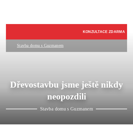
KONZULTACE ZDARMA
Stavba domu s Guzmanem
Dřevostavbu jsme ještě nikdy
neopozdili
Stavba domu s Guzmanem