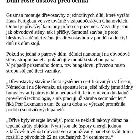
Dům roste doslova před očima
Guzman montuje dřevostavby z jednotlivých dílů, které vyrábí
Haas Fertigbau ve své továrně v západočeských Chanovicích.
Odtud je přivážejí kamiony přímo na pozemek. Mezi díly jsou
jak obvodové stěny, tak i příčky. Samotná stavba je proto
blesková – dělníci začínají s dřevostavbou v pondělí a do čtyř
dnů už dům stojí.
Pokud se jedná o patrový dům, dělníci namontují na obvodové
stěny stropní panel a pokračují v montáži stavbou patra.
V případě přízemního domu, tzv. bungalovu, přivezou místo
stropu sbíjené třecí vazníky.
„Dřevostavby stavíme tímto systémem certifikovaným v Česku,
Německu i na Slovensku už spoustu let a ještě nikdy jsme žádný
bungalov ani patrový dům neopozdili. Je to opravdu důkladně
prověřená technologie, s níž pracuji už zhruba sedmnáct let,“
říká Petr Lexmann s tím, že za tu dobu se výrazně proměnila
podoba sendvičových panelů.
„Dříve byly energie levnější, proto se nekladl takový důraz na
tepelné ztráty objektu. Nyní jsou ale úspory energií jednou
z klíčových výhod dřevostaveb a používaný panel se kvůli tomu
rozšířil z původních 22 na současných 34 centimetrů.“