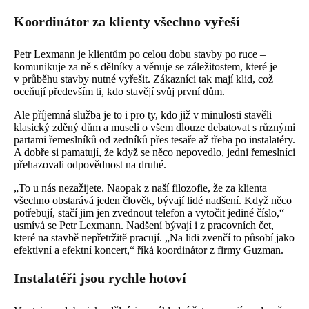
Koordinátor za klienty všechno vyřeší
Petr Lexmann je klientům po celou dobu stavby po ruce –
komunikuje za ně s dělníky a věnuje se záležitostem, které je
v průběhu stavby nutné vyřešit. Zákazníci tak mají klid, což
oceňují především ti, kdo stavějí svůj první dům.
Ale příjemná služba je to i pro ty, kdo již v minulosti stavěli
klasický zděný dům a museli o všem dlouze debatovat s různými
partami řemeslníků od zedníků přes tesaře až třeba po instalatéry.
A dobře si pamatují, že když se něco nepovedlo, jedni řemeslníci
přehazovali odpovědnost na druhé.
„To u nás nezažijete. Naopak z naší filozofie, že za klienta
všechno obstarává jeden člověk, bývají lidé nadšení. Když něco
potřebují, stačí jim jen zvednout telefon a vytočit jediné číslo,“
usmívá se Petr Lexmann. Nadšení bývají i z pracovních čet,
které na stavbě nepřetržitě pracují. „Na lidi zvenčí to působí jako
efektivní a efektní koncert,“ říká koordinátor z firmy Guzman.
Instalatéři jsou rychle hotoví