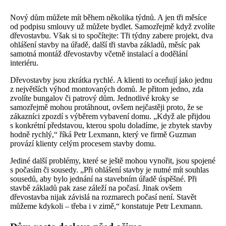
Nový dům můžete mít během několika týdnů. A jen tři měsíce
od podpisu smlouvy už můžete bydlet. Samozřejmě když zvolíte
dřevostavbu. Však si to spočítejte: Tři týdny zabere projekt, dva
ohlášení stavby na úřadě, další tři stavba základů, měsíc pak
samotná montáž dřevostavby včetně instalací a dodělání
interiéru.
Dřevostavby jsou zkrátka rychlé. A klienti to oceňují jako jednu
z největších výhod montovaných domů. Je přitom jedno, zda
zvolíte bungalov či patrový dům. Jednotlivé kroky se
samozřejmě mohou protáhnout, ovšem nejčastěji proto, že se
zákazníci zpozdí s výběrem vybavení domu. „Když ale přijdou
s konkrétní představou, kterou spolu doladíme, je zbytek stavby
hodně rychlý,“ říká Petr Lexmann, který ve firmě Guzman
provází klienty celým procesem stavby domu.
Jediné další problémy, které se ještě mohou vynořit, jsou spojené
s počasím či sousedy. „Při ohlášení stavby je nutné mít souhlas
sousedů, aby bylo jednání na stavebním úřadě úspěšné. Při
stavbě základů pak zase záleží na počasí. Jinak ovšem
dřevostavba nijak závislá na rozmarech počasí není. Stavět
můžeme kdykoli – třeba i v zimě,“ konstatuje Petr Lexmann.