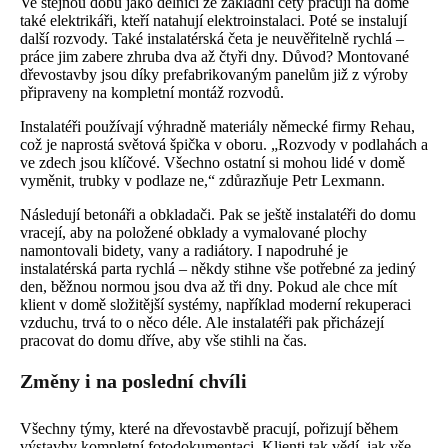
Ve stejnou dobu jako dělníci ze základní čety pracují na domě
také elektrikáři, kteří natahují elektroinstalaci. Poté se instalují
další rozvody. Také instalatérská četa je neuvěřitelně rychlá –
práce jim zabere zhruba dva až čtyři dny. Důvod? Montované
dřevostavby jsou díky prefabrikovaným panelům již z výroby
připraveny na kompletní montáž rozvodů.
Instalatéři používají výhradně materiály německé firmy Rehau,
což je naprostá světová špička v oboru. „Rozvody v podlahách a
ve zdech jsou klíčové. Všechno ostatní si mohou lidé v domě
vyměnit, trubky v podlaze ne,“ zdůrazňuje Petr Lexmann.
Následují betonáři a obkladači. Pak se ještě instalatéři do domu
vracejí, aby na položené obklady a vymalované plochy
namontovali bidety, vany a radiátory. I napodruhé je
instalatérská parta rychlá – někdy stihne vše potřebné za jediný
den, běžnou normou jsou dva až tři dny. Pokud ale chce mít
klient v domě složitější systémy, například moderní rekuperaci
vzduchu, trvá to o něco déle. Ale instalatéři pak přicházejí
pracovat do domu dříve, aby vše stihli na čas.
Změny i na poslední chvíli
Všechny týmy, které na dřevostavbě pracují, pořizují během
výstavby kompletní fotodokumentaci. Klienti tak vědí, jak vše