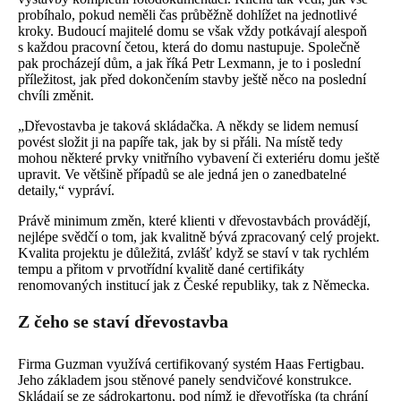
probíhalo, pokud neměli čas průběžně dohlížet na jednotlivé
kroky. Budoucí majitelé domu se však vždy potkávají alespoň
s každou pracovní četou, která do domu nastupuje. Společně
pak procházejí dům, a jak říká Petr Lexmann, je to i poslední
příležitost, jak před dokončením stavby ještě něco na poslední
chvíli změnit.
„Dřevostavba je taková skládačka. A někdy se lidem nemusí
povést složit ji na papíře tak, jak by si přáli. Na místě tedy
mohou některé prvky vnitřního vybavení či exteriéru domu ještě
upravit. Ve většině případů se ale jedná jen o zanedbatelné
detaily,“ vypráví.
Právě minimum změn, které klienti v dřevostavbách provádějí,
nejlépe svědčí o tom, jak kvalitně bývá zpracovaný celý projekt.
Kvalita projektu je důležitá, zvlášť když se staví v tak rychlém
tempu a přitom v prvotřídní kvalitě dané certifikáty
renomovaných institucí jak z České republiky, tak z Německa.
Z čeho se staví dřevostavba
Firma Guzman využívá certifikovaný systém Haas Fertigbau.
Jeho základem jsou stěnové panely sendvičové konstrukce.
Skládají se ze sádrokartonu, pod nímž je dřevotříska (ta chrání