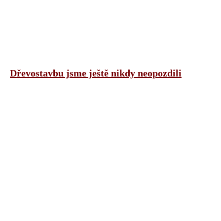
Dřevostavbu jsme ještě nikdy neopozdili