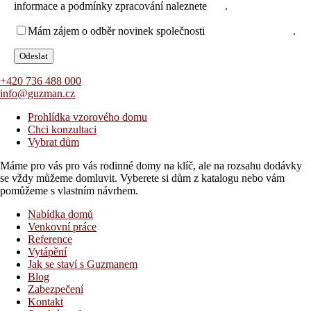
informace a podmínky zpracování naleznete
zde
.
Mám zájem o odběr novinek společnosti
za těchto podmínek
.
+420 736 488 000
info@guzman.cz
Prohlídka vzorového domu
Chci konzultaci
Vybrat dům
Máme pro vás pro vás rodinné domy na klíč, ale na rozsahu dodávky
se vždy můžeme domluvit. Vyberete si dům z katalogu nebo vám
pomůžeme s vlastním návrhem.
Nabídka domů
Venkovní práce
Reference
Vytápění
Jak se staví s Guzmanem
Blog
Zabezpečení
Kontakt