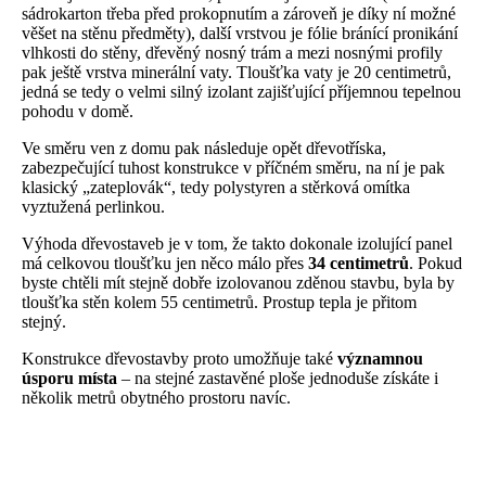
sádrokarton třeba před prokopnutím a zároveň je díky ní možné
věšet na stěnu předměty), další vrstvou je fólie bránící pronikání
vlhkosti do stěny, dřevěný nosný trám a mezi nosnými profily
pak ještě vrstva minerální vaty. Tloušťka vaty je 20 centimetrů,
jedná se tedy o velmi silný izolant zajišťující příjemnou tepelnou
pohodu v domě.
Ve směru ven z domu pak následuje opět dřevotříska,
zabezpečující tuhost konstrukce v příčném směru, na ní je pak
klasický „zateplovák“, tedy polystyren a stěrková omítka
vyztužená perlinkou.
Výhoda dřevostaveb je v tom, že takto dokonale izolující panel
má celkovou tloušťku jen něco málo přes
34 centimetrů
. Pokud
byste chtěli mít stejně dobře izolovanou zděnou stavbu, byla by
tloušťka stěn kolem 55 centimetrů. Prostup tepla je přitom
stejný.
Konstrukce dřevostavby proto umožňuje také
významnou
úsporu místa
– na stejné zastavěné ploše jednoduše získáte i
několik metrů obytného prostoru navíc.